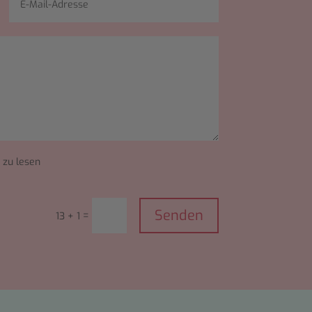
 zu lesen
Senden
=
13 + 1