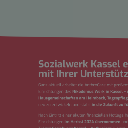
Sozialwerk Kassel
e
mit Ihrer Unterstüt
Ganz aktuell arbeitet die AnthroCare mit großem
Einrichtungen des
Nikodemus Werk in Kassel – 
Hausgemeinschaften am Heimbach, Tagespfleg
neu zu entwickeln und stabil
in die Zukunft zu f
Nach Eintritt einer akuten finanziellen Notlage 
Einrichtungen
im Herbst 2024 übernommen
und