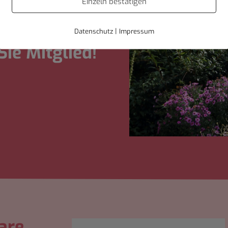
Einzeln bestätigen
nschen, die den
|
Datenschutz
Impressum
Sie Mitglied!
are