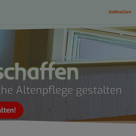
AnthroCare
chaffen
he Altenpflege gestalten
lten!