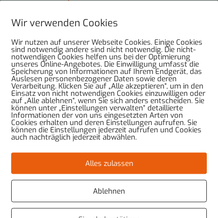
Beitrittserklärung AnthroCare
Wir verwenden Cookies
Wir nutzen auf unserer Webseite Cookies. Einige Cookies
sind notwendig andere sind nicht notwendig. Die nicht-
notwendigen Cookies helfen uns bei der Optimierung
unseres Online-Angebotes. Die Einwilligung umfasst die
Speicherung von Informationen auf Ihrem Endgerät, das
Auslesen personenbezogener Daten sowie deren
Verarbeitung. Klicken Sie auf „Alle akzeptieren“, um in den
Einsatz von nicht notwendigen Cookies einzuwilligen oder
auf „Alle ablehnen“, wenn Sie sich anders entscheiden. Sie
rhalten –
können unter „Einstellungen verwalten“ detaillierte
Informationen der von uns eingesetzten Arten von
zung.
Cookies erhalten und deren Einstellungen aufrufen. Sie
können die Einstellungen jederzeit aufrufen und Cookies
auch nachträglich jederzeit abwählen.
 Einsatz daran, die
Albert-Kolbe-Heim,
Alles zulassen
e in der Hermannstraße
–
ühren
.
Ablehnen
hat die AnthroCare die
 führt diese unter dem